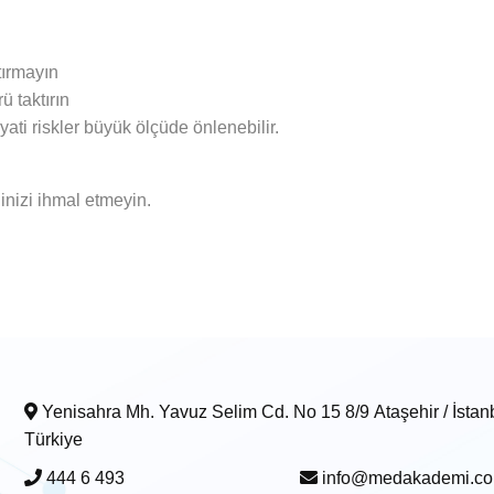
tırmayın
 taktırın
yati riskler büyük ölçüde önlenebilir.
inizi ihmal etmeyin.
Yenisahra Mh. Yavuz Selim Cd. No 15 8/9 Ataşehir / İstanbul -
Türkiye
444 6 493
info@medakademi.c