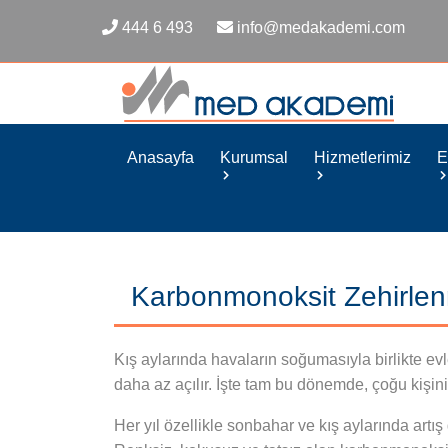
444 6 493
info@medakademi.com
Anasayfa
Kurumsal
Hizmetlerimiz
E
Karbonmonoksit Zehirlen
Kış aylarında havaların soğumasıyla birlikte evl
daha az açılır. İşte tam bu dönemde, çoğu kişinin
Her yıl özellikle sonbahar ve kış aylarında art