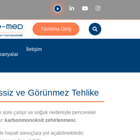
Yazılıma Giriş
İletişim
anyalar
ssiz ve Görünmez Tehlike
un süre çalışır ve soğuk nedeniyle pencereler
ar:
karbonmonoksit zehirlenmesi.
le hayati sonuçlara yol açabilmektedir.