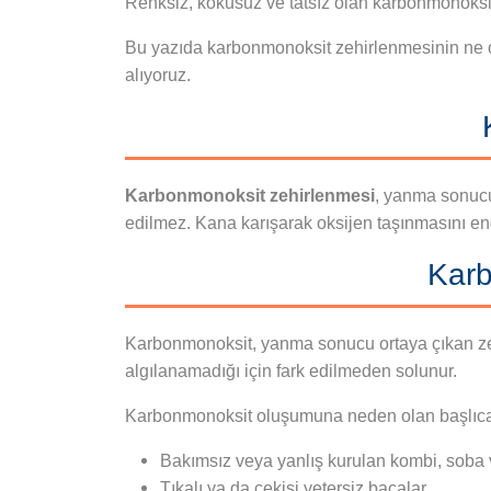
Renksiz, kokusuz ve tatsız olan karbonmonoksit 
Bu yazıda karbonmonoksit zehirlenmesinin ne old
alıyoruz.
Karbonmonoksit zehirlenmesi
, yanma sonucu
edilmez. Kana karışarak oksijen taşınmasını en
Karb
Karbonmonoksit, yanma sonucu ortaya çıkan zehi
algılanamadığı için fark edilmeden solunur.
Karbonmonoksit oluşumuna neden olan başlıca 
Bakımsız veya yanlış kurulan kombi, soba 
Tıkalı ya da çekişi yetersiz bacalar