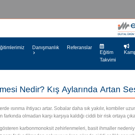
ğitimlerimiz
Danışmanlık
Referanslar
Eğitim
Kamp
Takvimi
mesi Nedir? Kış Aylarında Artan Se
erde ısınma ihtiyacı artar. Sobalar daha sık yakılır, kombiler uz
 farkında olmadan karşı karşıya kaldığı ciddi bir risk ortaya çık
ış gösteren karbonmonoksit zehirlenmeleri, basit ihmaller nedeniy