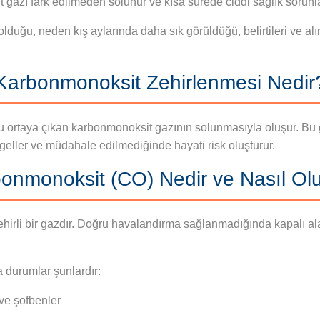
gazı fark edilmeden solunur ve kısa sürede ciddi sağlık sorunla
uğu, neden kış aylarında daha sık görüldüğü, belirtileri ve alı
Karbonmonoksit Zehirlenmesi Nedir
 ortaya çıkan karbonmonoksit gazının solunmasıyla oluşur. Bu g
geller ve müdahale edilmediğinde hayati risk oluşturur.
onmonoksit (CO) Nedir ve Nasıl Ol
rli bir gazdır. Doğru havalandırma sağlanmadığında kapalı alanl
durumlar şunlardır:
ve şofbenler