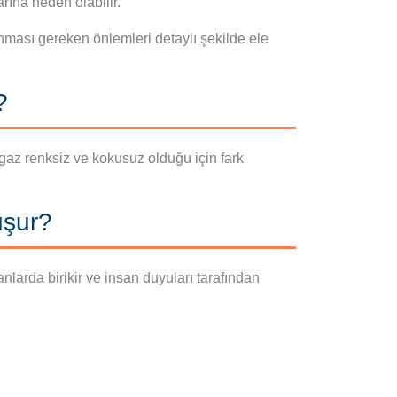
rına neden olabilir.
nması gereken önlemleri detaylı şekilde ele
?
az renksiz ve kokusuz olduğu için fark
uşur?
arda birikir ve insan duyuları tarafından