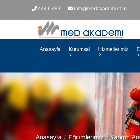
444 6 493
info@medakademi.com
Anasayfa
Kurumsal
Hizmetlerimiz
E
Anasayfa
Eğitimlerimiz
Yangın Ar