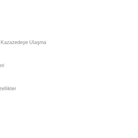
e Kazazedeye Ulaşma
ri
llikler