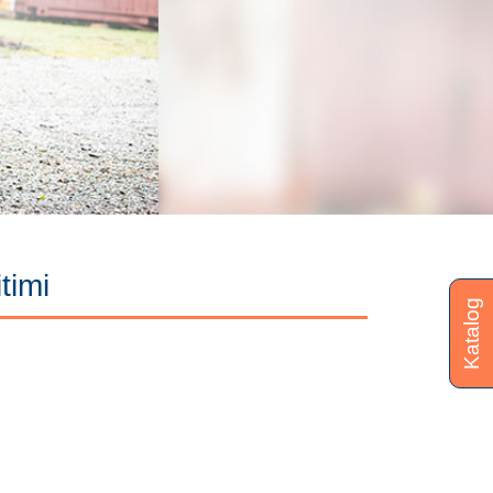
timi
Katalog