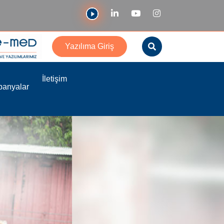
Yazılıma Giriş
İletişim
anyalar